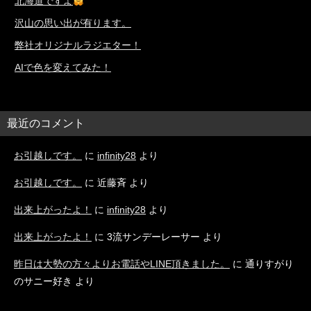
北海道ですよ
沢山の思い出が有ります。
弊社オリジナルラジエター！
AIで色を変えてみた！
最近のコメント
お引越しです。
に
infinity28
より
お引越しです。
に
近藤斉
より
出来上がったよ！
に
infinity28
より
出来上がったよ！
に
3流サンデーレーサー
より
昨日は大勢の方々よりお電話やLINE頂きました。
に
通りすがり
のサニー好き
より