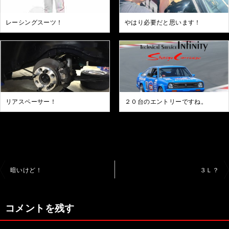
レーシングスーツ！
やはり必要だと思います！
リアスペーサー！
２０台のエントリーですね。
投
暗いけど！
３Ｌ？
稿
ナ
コメントを残す
ビ