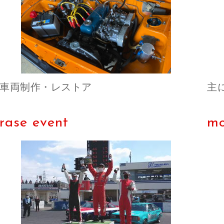
車両制作・レストア
主
rase event
mo