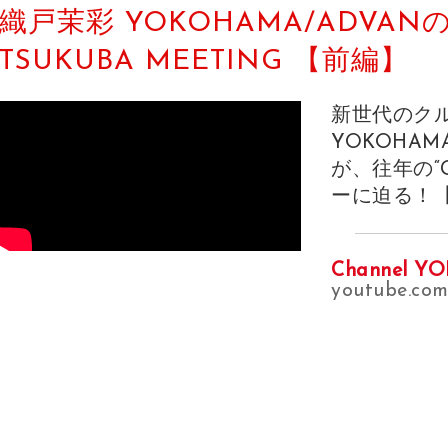
織戸茉彩 YOKOHAMA/ADVA
TSUKUBA MEETING 【前編】
新世代のクル
YOKOHA
が、往年の“G.
ーに迫る！【後
Channel Y
youtube.c