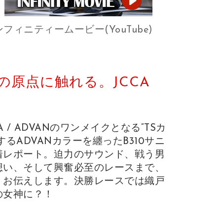
フィニティームービー(YouTube)
Nの原点に触れる。JCCA
A / ADVANのワンメイクとなる“TSカ
するADVANカラーを纏ったB310サニ
着レポート。迫力のサウンド、戦う男
想い、そして興奮必至のレースまで、
くお伝えします。決勝レースでは織戸
の女神に？！