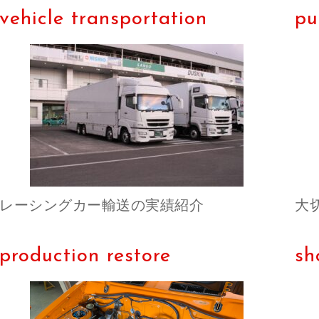
vehicle transportation
pu
レーシングカー輸送の実績紹介
大
production restore
sh