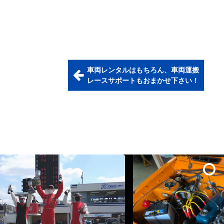
車両レンタルはもちろん、車両運搬
イベント情報・日々の作業風景は
レースサポートもおまかせ下さい！
オフィシャルBLOGをチェック♬