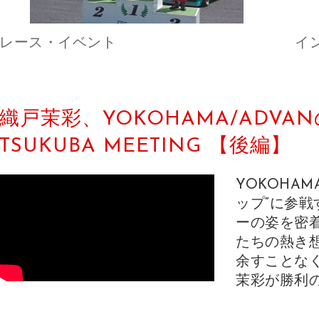
レース・イベント
イン
織戸茉彩、YOKOHAMA/ADVA
TSUKUBA MEETING 【後編】
YOKOHAM
ップ”に参戦
ーの姿を密
たちの熱き
余すことな
茉彩が勝利