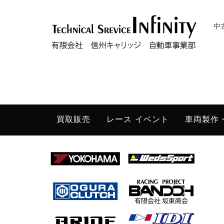
中
買取販売
レース イベント
車両製作