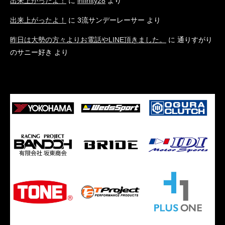
出来上がったよ！
に
infinity28
より
出来上がったよ！
に
3流サンデーレーサー
より
昨日は大勢の方々よりお電話やLINE頂きました。
に
通りすがり
のサニー好き
より