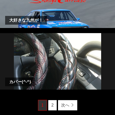
大好きな九州が！
カバー(^-^)
1
2
次へ