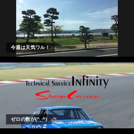
今週は天気ワル！
ゼロの数が(^_^)