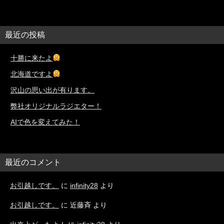
最近の投稿
十勝に来たよ
北海道ですよ
沢山の思い出が有ります。
弊社オリジナルラジエター！
AIで色を変えてみた！
最近のコメント
お引越しです。
に
infinity28
より
お引越しです。
に
近藤斉
より