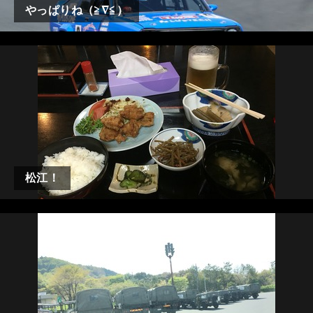
やっぱりね（≧∇≦）
松江！