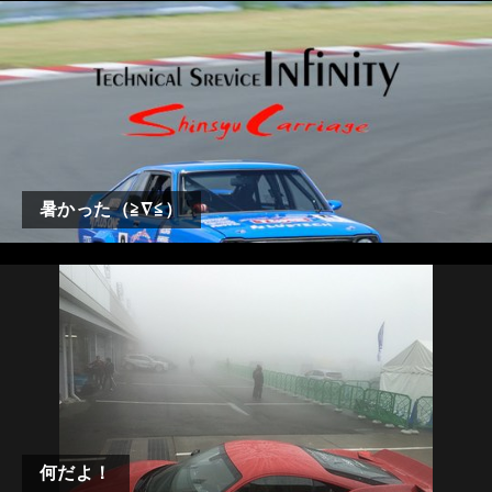
暑かった（≧∇≦）
何だよ！