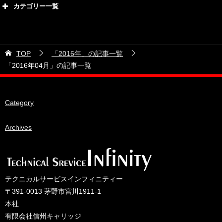
2026年8月
カテゴリー一覧
2026年7月
カテゴリー
2026年6月
21号車
2026年5月
TOP
「2016年」の記事一覧
28号車
2026年4月
「2016年04月」の記事一覧
38号車
2026年3月
510セダン
2026年2月
Category
ADVAN
2026年1月
BRIDEシート
Archives
2025年12月
HKS
2025年11月
IDIブレーキパッド
2025年10月
JAF公認レース
2025年9月
テクニカルサービスインフィニティー
JCCAクラッシックカーレース
2025年8月
〒391-0013 茅野市宮川1911-1
本社
ORC
2025年7月
有限会社信州キャリッジ
other