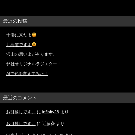
最近の投稿
十勝に来たよ
北海道ですよ
沢山の思い出が有ります。
弊社オリジナルラジエター！
AIで色を変えてみた！
最近のコメント
お引越しです。
に
infinity28
より
お引越しです。
に
近藤斉
より