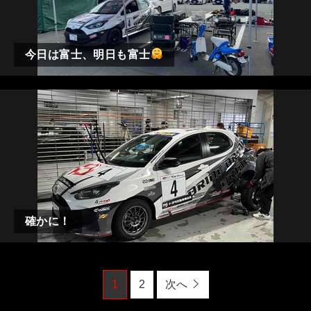
今日は富士、明日も富士
確かに！
1
2
次へ