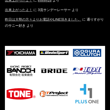
出来上がったよ！
に
infinity28
より
出来上がったよ！
に
3流サンデーレーサー
より
昨日は大勢の方々よりお電話やLINE頂きました。
に
通りすがり
のサニー好き
より