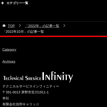
2026年8月
カテゴリー一覧
2026年7月
カテゴリー
2026年6月
21号車
2026年5月
TOP
「2022年」の記事一覧
28号車
2026年4月
「2022年10月」の記事一覧
38号車
2026年3月
510セダン
2026年2月
Category
ADVAN
2026年1月
BRIDEシート
Archives
2025年12月
HKS
2025年11月
IDIブレーキパッド
2025年10月
JAF公認レース
2025年9月
テクニカルサービスインフィニティー
JCCAクラッシックカーレース
2025年8月
〒391-0013 茅野市宮川1911-1
本社
ORC
2025年7月
有限会社信州キャリッジ
other