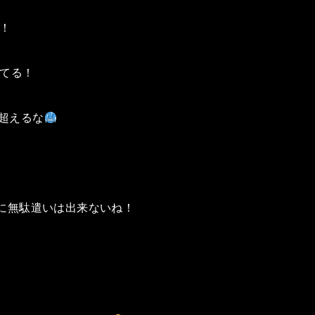
位！
ってる！
円超えるな
に無駄遣いは出来ないね！