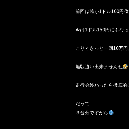
前回は確か1ドル100円
今は1ドル150円にもな
こりゃきっと一回10万
無駄遣い出来ませんね
走行会終わったら徹底的
だって
３台分ですがら