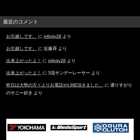
最近のコメント
お引越しです。
に
infinity28
より
お引越しです。
に
近藤斉
より
出来上がったよ！
に
infinity28
より
出来上がったよ！
に
3流サンデーレーサー
より
昨日は大勢の方々よりお電話やLINE頂きました。
に
通りすがり
のサニー好き
より