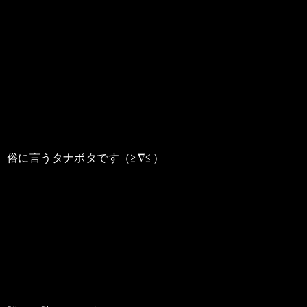
俗に言うタナボタです（≧∇≦）