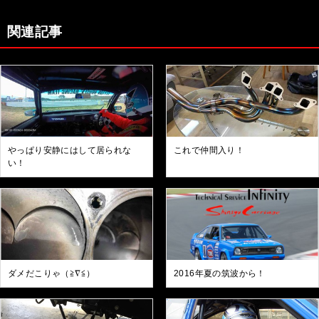
関連記事
やっぱり安静にはして居られな
これで仲間入り！
い！
ダメだこりゃ（≧∇≦）
2016年夏の筑波から！