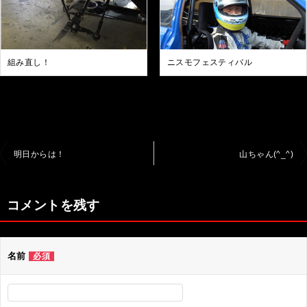
組み直し！
ニスモフェスティバル
投
明日からは！
山ちゃん(^_^)
稿
ナ
コメントを残す
ビ
ゲ
名前
必須
ー
シ
ョ