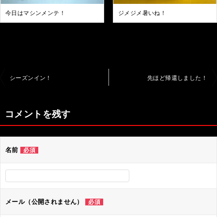
今日はマシンメンテ！
ジメジメ暑いね！
投
シーズンイン！
先ほど帰還しました！
稿
ナ
コメントを残す
ビ
ゲ
名前
必須
ー
シ
ョ
ン
メール（公開されません）
必須