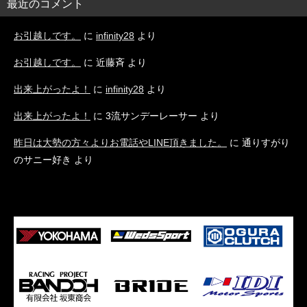
最近のコメント
お引越しです。
に
infinity28
より
お引越しです。
に
近藤斉
より
出来上がったよ！
に
infinity28
より
出来上がったよ！
に
3流サンデーレーサー
より
昨日は大勢の方々よりお電話やLINE頂きました。
に
通りすがり
のサニー好き
より