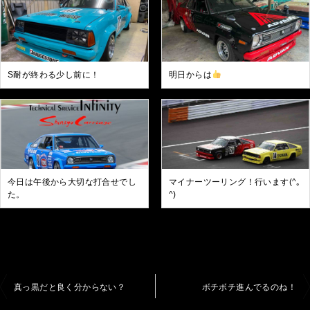
S耐が終わる少し前に！
明日からは
今日は午後から大切な打合せでし
マイナーツーリング！行います(^｡
た。
^)
投
真っ黒だと良く分からない？
ボチボチ進んでるのね！
稿