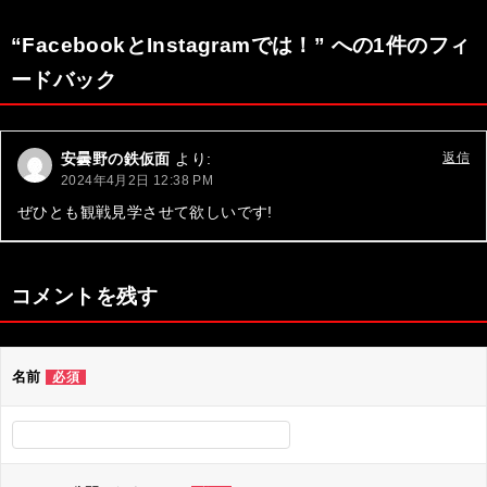
ナ
“FacebookとInstagramでは！” への1件のフィ
ビ
ードバック
ゲ
ー
安曇野の鉄仮面
より:
返信
シ
2024年4月2日 12:38 PM
ョ
ぜひとも観戦見学させて欲しいです!
ン
コメントを残す
名前
必須