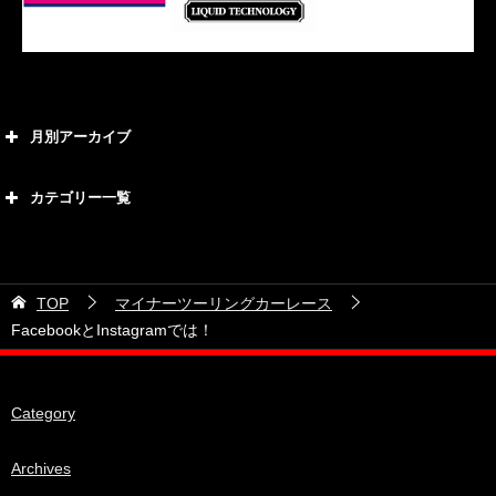
月別アーカイブ
2026年8月
カテゴリー一覧
2026年7月
カテゴリー
2026年6月
21号車
2026年5月
TOP
マイナーツーリングカーレース
28号車
2026年4月
FacebookとInstagramでは！
38号車
2026年3月
510セダン
2026年2月
Category
ADVAN
2026年1月
BRIDEシート
Archives
2025年12月