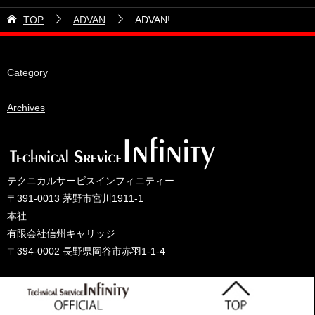
21号車
2026年5月
TOP
ADVAN
ADVAN!
28号車
2026年4月
38号車
2026年3月
Category
510セダン
2026年2月
ADVAN
2026年1月
Archives
BRIDEシート
2025年12月
HKS
2025年11月
IDIブレーキパッド
2025年10月
テクニカルサービスインフィニティー
JAF公認レース
2025年9月
〒391-0013 茅野市宮川1911-1
JCCAクラッシックカーレース
2025年8月
本社
有限会社信州キャリッジ
ORC
2025年7月
〒394-0002 長野県岡谷市赤羽1-1-4
other
2025年6月
PLUS ONEオイル
2025年5月
© 2025 テクニカルサービスインフィニティーのブログ
TONE工具
2025年4月