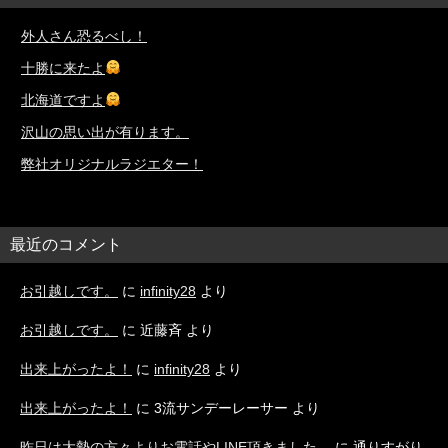
外人さん恐るべし！
十勝に来たよ
北海道ですよ
沢山の思い出が有ります。
弊社オリジナルラジエター！
最近のコメント
お引越しです。
に
infinity28
より
お引越しです。
に
近藤斉
より
出来上がったよ！
に
infinity28
より
出来上がったよ！
に
3流サンデーレーサー
より
昨日は大勢の方々よりお電話やLINE頂きました。
に
通りすがり