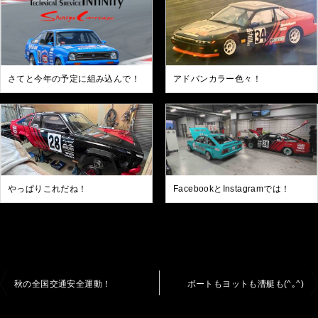
さてと今年の予定に組み込んで！
アドバンカラー色々！
やっぱりこれだね！
FacebookとInstagramでは！
投
秋の全国交通安全運動！
ボートもヨットも漕艇も(^｡^)
稿