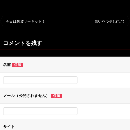
投
今日は筑波サーキット！
黒いやつ少し(^｡^)
稿
ナ
コメントを残す
ビ
ゲ
名前
必須
ー
シ
ョ
ン
メール（公開されません）
必須
サイト