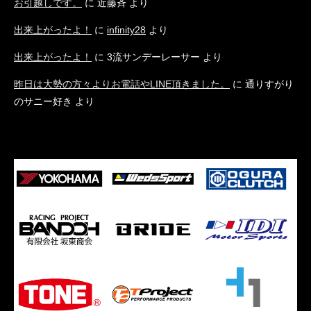
お引越しです。
に
近藤斉
より
出来上がったよ！
に
infinity28
より
出来上がったよ！
に
3流サンデーレーサー
より
昨日は大勢の方々よりお電話やLINE頂きました。
に
通りすがり
のサニー好き
より