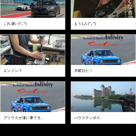
これ凄い(^｡^)
もう1人(^｡^)
エンジン？
月曜日だ！
プリウスが凄い事です。
ハウステンボス