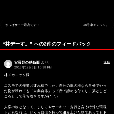
投
やっぱサニー最高です！
38号車エンジン。
稿
ナ
“林デーす。” への2件のフィードバック
ビ
ゲ
安曇野の鉄仮面
より:
返信
ー
2013年12月3日 10:38 PM
シ
林メカニック様
ョ
ニスモでの作業お疲れ様でした。自分の車の様なら自分でやっ
ン
た物が壊れても「自業自得」って所で諦めも付くし、落としど
ころとして落ち着きますが(^_^;)
人様の物となって、ましてやサーキット走行と言う特殊な環境
下ともなれば、いくら自信を持って組み上げた物であってもド