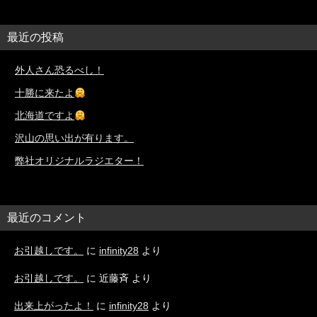
最近の投稿
外人さん恐るべし！
十勝に来たよ
北海道ですよ
沢山の思い出が有ります。
弊社オリジナルラジエター！
最近のコメント
お引越しです。
に
infinity28
より
お引越しです。
に
近藤斉
より
出来上がったよ！
に
infinity28
より