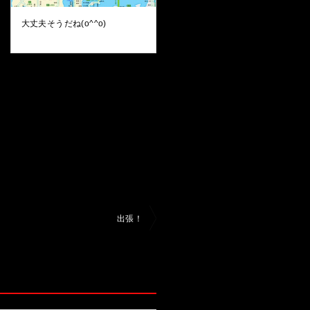
大丈夫そうだね(o^^o)
出張！