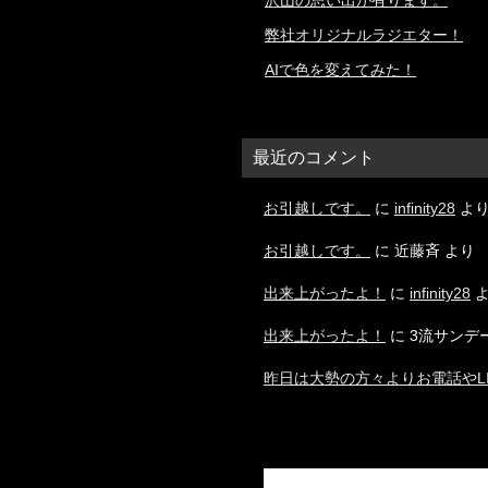
沢山の思い出が有ります。
弊社オリジナルラジエター！
AIで色を変えてみた！
最近のコメント
お引越しです。
に
infinity28
よ
お引越しです。
に
近藤斉
より
出来上がったよ！
に
infinity28
よ
出来上がったよ！
に
3流サンデ
昨日は大勢の方々よりお電話やL