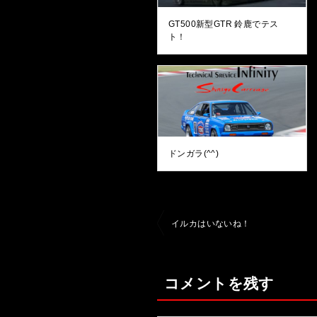
GT500新型GTR 鈴鹿でテス
ト！
ドンガラ(^^)
投
イルカはいないね！
稿
ナ
コメントを残す
ビ
ゲ