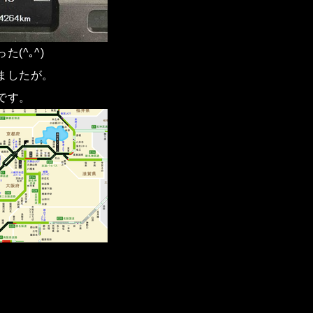
(^｡^)
ましたが。
です。