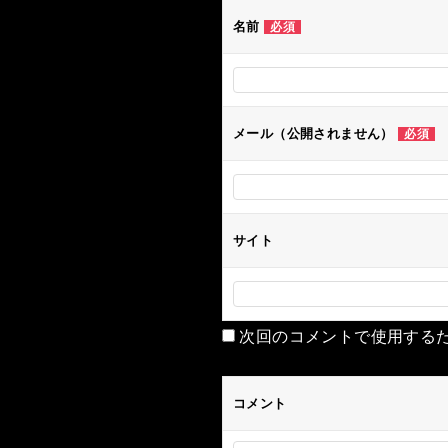
ー
名前
必須
シ
ョ
ン
メール（公開されません）
必須
サイト
次回のコメントで使用する
コメント