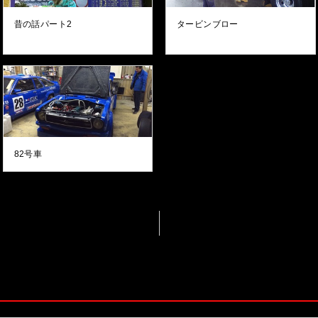
昔の話パート2
タービンブロー
82号車