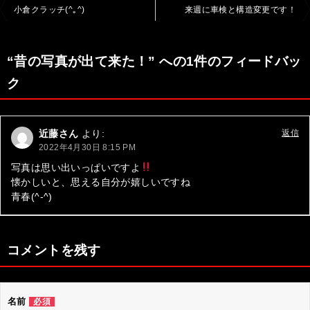
投
小倉クラッチ(^｡^)
来週に車検と構造変更です！
稿
ナ
“昔の写真が出て来た！” への1件のフィードバッ
ビ
ク
ゲ
ー
近藤さん
より:
返信
シ
2022年4月30日 8:15 PM
ョ
写真は思い出いっぱいですよ
懐かしいと、思える自分が嬉しいですね
ン
青春(^-^)
コメントを残す
名前
必須