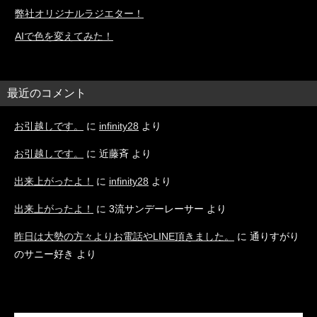
弊社オリジナルラジエター！
AIで色を変えてみた！
最近のコメント
お引越しです。
に
infinity28
より
お引越しです。
に
近藤斉
より
出来上がったよ！
に
infinity28
より
出来上がったよ！
に
3流サンデーレーサー
より
昨日は大勢の方々よりお電話やLINE頂きました。
に
通りすがり
のサニー好き
より