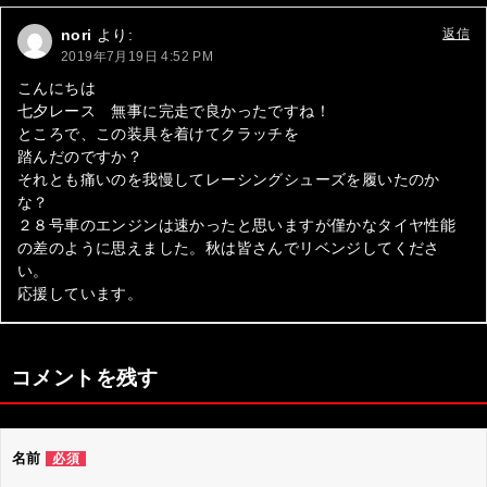
ゲ
nori
より:
返信
ー
2019年7月19日 4:52 PM
シ
こんにちは
七夕レース 無事に完走で良かったですね！
ョ
ところで、この装具を着けてクラッチを
ン
踏んだのですか？
それとも痛いのを我慢してレーシングシューズを履いたのか
な？
２８号車のエンジンは速かったと思いますが僅かなタイヤ性能
の差のように思えました。秋は皆さんでリベンジしてくださ
い。
応援しています。
コメントを残す
名前
必須