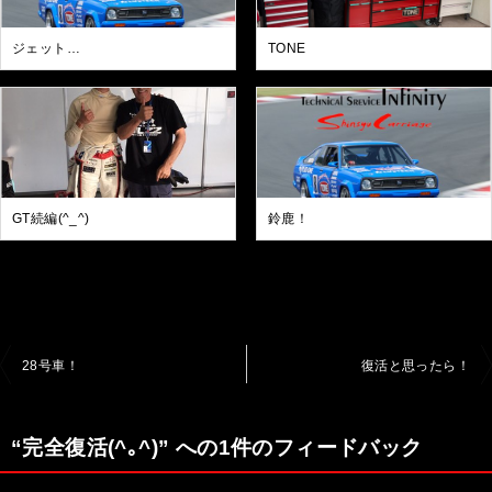
ジェット…
TONE
GT続編(^_^)
鈴鹿！
投
28号車！
復活と思ったら！
稿
ナ
“完全復活(^｡^)” への1件のフィードバック
ビ