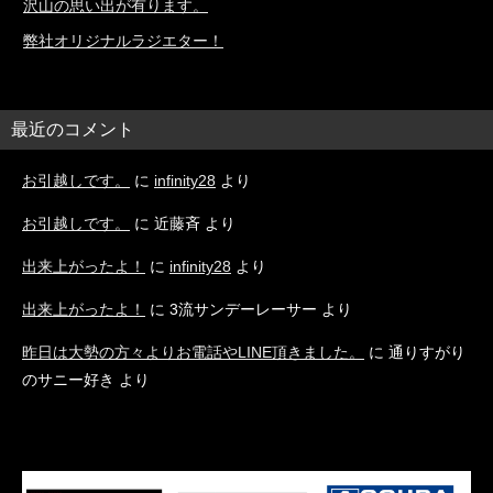
沢山の思い出が有ります。
弊社オリジナルラジエター！
最近のコメント
お引越しです。
に
infinity28
より
お引越しです。
に
近藤斉
より
出来上がったよ！
に
infinity28
より
出来上がったよ！
に
3流サンデーレーサー
より
昨日は大勢の方々よりお電話やLINE頂きました。
に
通りすがり
のサニー好き
より