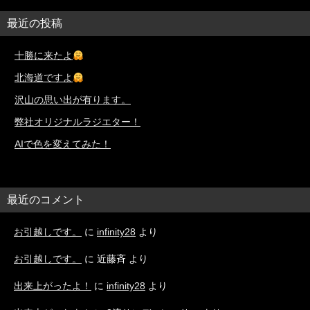
最近の投稿
十勝に来たよ
北海道ですよ
沢山の思い出が有ります。
弊社オリジナルラジエター！
AIで色を変えてみた！
最近のコメント
お引越しです。
に
infinity28
より
お引越しです。
に
近藤斉
より
出来上がったよ！
に
infinity28
より