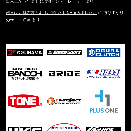
出来上がったよ！
に
3流サンデーレーサー
より
昨日は大勢の方々よりお電話やLINE頂きました。
に
通りすがり
のサニー好き
より