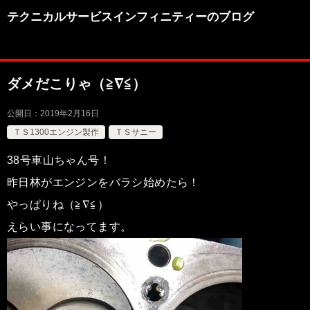
テクニカルサービスインフィニティーのブログ
ダメだこりゃ（≧∇≦）
公開日：
2019年2月16日
ＴＳ1300エンジン製作
ＴＳサニー
38号車山ちゃん号！
昨日林がエンジンをバラシ始めたら！
やっぱりね（≧∇≦）
えらい事になってます。