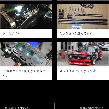
明日は(^_^)
ミッションが進んでます。
82号車エンジン間もなく完成で
やっぱり書いてしまうか
す。
投
色々考えますね！
毎年の事ですが！