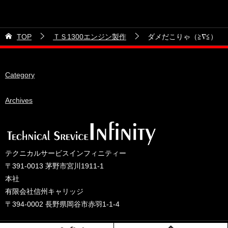
カテゴリー
2026年6月
21号車
2026年5月
TOP
ＴＳ1300エンジン製作
ダメだこりゃ（≧∇≦）
28号車
2026年4月
38号車
2026年3月
Category
510セダン
2026年2月
ADVAN
2026年1月
Archives
BRIDEシート
2025年12月
HKS
2025年11月
IDIブレーキパッド
2025年10月
テクニカルサービスインフィニティー
JAF公認レース
2025年9月
〒391-0013 茅野市宮川1911-1
JCCAクラッシックカーレース
2025年8月
本社
有限会社信州キャリッジ
ORC
2025年7月
〒394-0002 長野県岡谷市赤羽1-1-4
other
2025年6月
PLUS ONEオイル
2025年5月