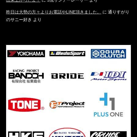
出来上がったよ！
に
3流サンデーレーサー
より
昨日は大勢の方々よりお電話やLINE頂きました。
に
通りすがり
のサニー好き
より