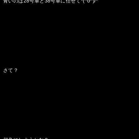
青いのは28号車と38号車に任せて*(^o^)/*
さて？