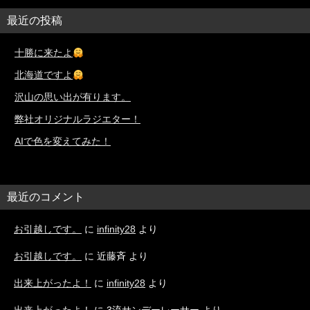
最近の投稿
十勝に来たよ
北海道ですよ
沢山の思い出が有ります。
弊社オリジナルラジエター！
AIで色を変えてみた！
最近のコメント
お引越しです。
に
infinity28
より
お引越しです。
に
近藤斉
より
出来上がったよ！
に
infinity28
より