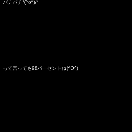
パチパチ*(^o^)/*
って言っても98パーセントね(^O^)