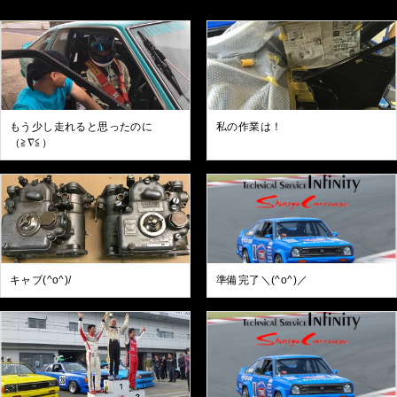
もう少し走れると思ったのに
私の作業は！
（≧∇≦）
キャブ(^o^)/
準備完了＼(^o^)／