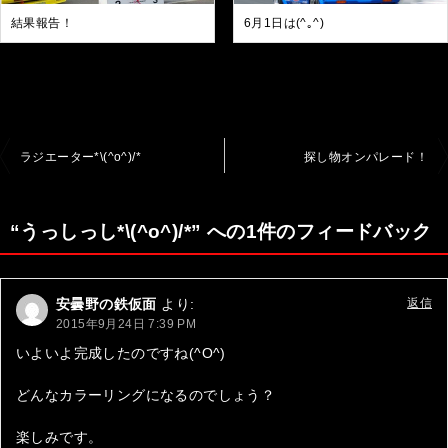
結果報告！
6月1日は(^｡^)
投
ラジエーター*\(^o^)/*
探し物オンパレード！
稿
ナ
“うっしっし*\(^o^)/*” への1件のフィードバック
ビ
ゲ
安曇野の鉄仮面
より:
返信
ー
2015年9月24日 7:39 PM
シ
いよいよ完成したのですね(^O^)
ョ
どんなカラーリングになるのでしょう？
ン
楽しみです。