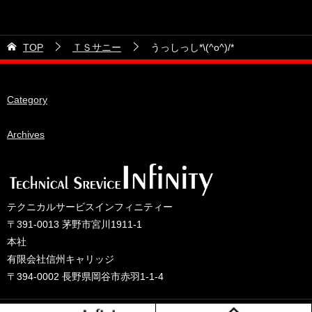
カテゴリー
2026年6月
21号車
2026年5月
TOP
ＴＳサニー
うっしっし*\(^o^)/*
28号車
2026年4月
38号車
2026年3月
Category
510セダン
2026年2月
ADVAN
2026年1月
Archives
BRIDEシート
2025年12月
HKS
2025年11月
IDIブレーキパッド
2025年10月
テクニカルサービスインフィニティー
JAF公認レース
2025年9月
〒391-0013 茅野市宮川1911-1
JCCAクラッシックカーレース
2025年8月
本社
有限会社信州キャリッジ
ORC
2025年7月
〒394-0002 長野県岡谷市赤羽1-1-4
other
2025年6月
PLUS ONEオイル
2025年5月