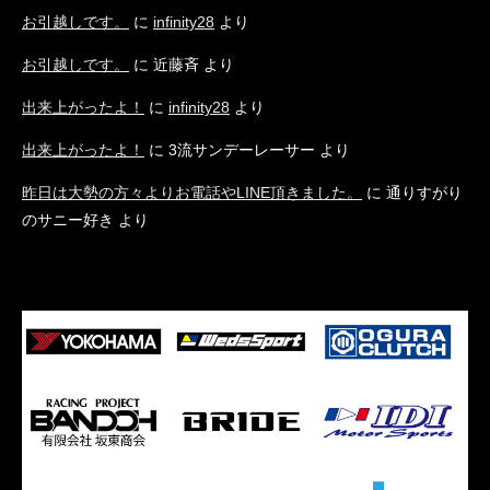
お引越しです。
に
infinity28
より
お引越しです。
に
近藤斉
より
出来上がったよ！
に
infinity28
より
出来上がったよ！
に
3流サンデーレーサー
より
昨日は大勢の方々よりお電話やLINE頂きました。
に
通りすがり
のサニー好き
より