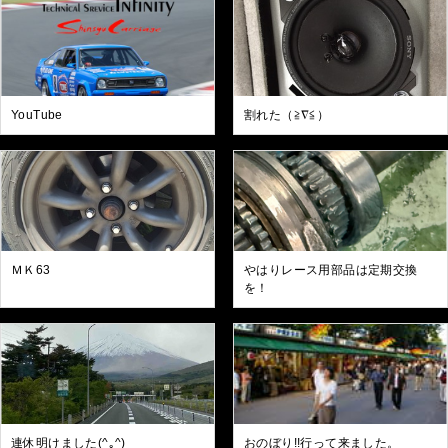
YouTube
割れた（≧∇≦）
ＭＫ63
やはりレース用部品は定期交換
を！
連休明けました(^｡^)
おのぼり!!行って来ました。