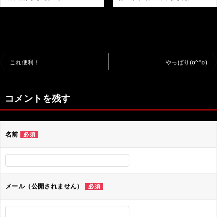
投
これ便利！
やっぱり(o^^o)
稿
ナ
コメントを残す
ビ
ゲ
名前
必須
ー
シ
ョ
ン
メール（公開されません）
必須