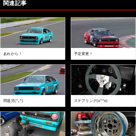
関連記事
あれから！
予定変更！
問題児(^｡^)
ステアリング(o^^o)