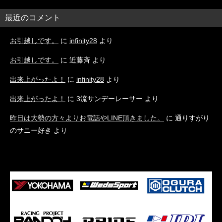
最近のコメント
お引越しです。
に
infinity28
より
お引越しです。
に
近藤斉
より
出来上がったよ！
に
infinity28
より
出来上がったよ！
に
3流サンデーレーサー
より
昨日は大勢の方々よりお電話やLINE頂きました。
に
通りすがり
のサニー好き
より