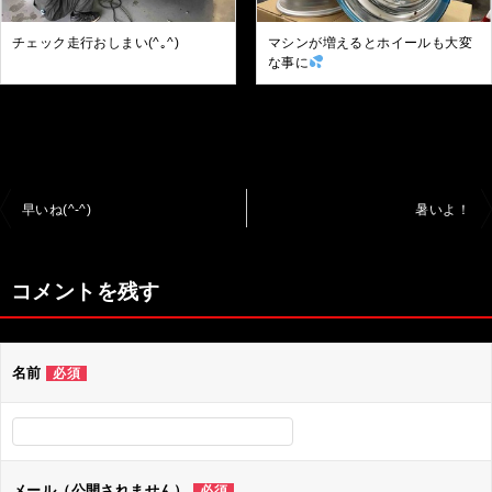
チェック走行おしまい(^｡^)
マシンが増えるとホイールも大変
な事に
投
早いね(^-^)
暑いよ！
稿
ナ
コメントを残す
ビ
ゲ
名前
必須
ー
シ
ョ
ン
メール（公開されません）
必須