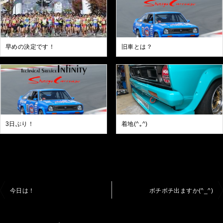
早めの決定です！
旧車とは？
3日ぶり！
着地(^｡^)
投
今日は！
ボチボチ出ますか(^_^)
稿
ナ