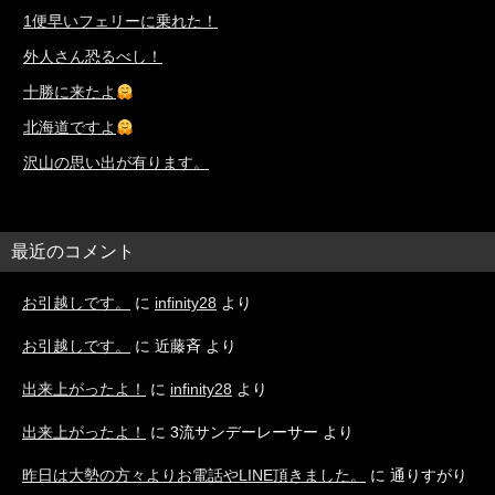
1便早いフェリーに乗れた！
外人さん恐るべし！
十勝に来たよ
北海道ですよ
沢山の思い出が有ります。
最近のコメント
お引越しです。
に
infinity28
より
お引越しです。
に
近藤斉
より
出来上がったよ！
に
infinity28
より
出来上がったよ！
に
3流サンデーレーサー
より
昨日は大勢の方々よりお電話やLINE頂きました。
に
通りすがり