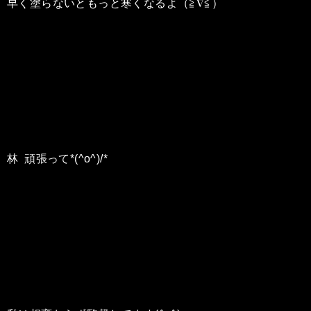
早く塗らないともっと寒くなるよ（≧∇≦）
林 頑張って*(^o^)/*