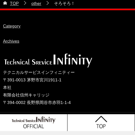
2026年5月
TOP
other
そろそろ！
28号車
2026年4月
38号車
2026年3月
Category
510セダン
2026年2月
ADVAN
2026年1月
Archives
BRIDEシート
2025年12月
HKS
2025年11月
IDIブレーキパッド
2025年10月
テクニカルサービスインフィニティー
JAF公認レース
2025年9月
〒391-0013 茅野市宮川1911-1
JCCAクラッシックカーレース
2025年8月
本社
有限会社信州キャリッジ
ORC
2025年7月
〒394-0002 長野県岡谷市赤羽1-1-4
other
2025年6月
PLUS ONEオイル
2025年5月
© 2025 テクニカルサービスインフィニティーのブログ
TONE工具
2025年4月
Tprojact TS