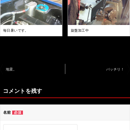
毎日暑いです。
旋盤加工中
投
地震。
バッチリ！
稿
ナ
コメントを残す
ビ
ゲ
名前
必須
ー
シ