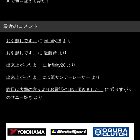
AIで色を変えてみた！
最近のコメント
お引越しです。
に
infinity28
より
お引越しです。
に
近藤斉
より
出来上がったよ！
に
infinity28
より
出来上がったよ！
に
3流サンデーレーサー
より
昨日は大勢の方々よりお電話やLINE頂きました。
に
通りすがり
のサニー好き
より