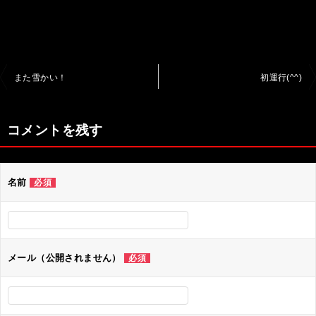
投
また雪かい！
初運行(^^)
稿
ナ
コメントを残す
ビ
ゲ
名前
必須
ー
シ
ョ
ン
メール（公開されません）
必須