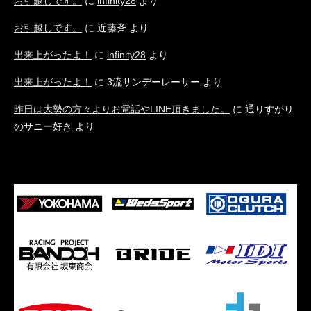
お引越しです。
に
infinity28
より
お引越しです。
に
近藤斉
より
出来上がったよ！
に
infinity28
より
出来上がったよ！
に
3流サンデーレーサー
より
昨日は大勢の方々よりお電話やLINE頂きました。
に
通りすがり
のサニー好き
より