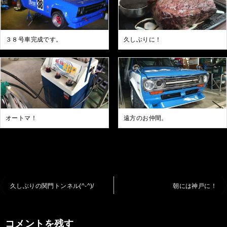
３８号車完成です。
久しぶりに！
オートマ！
遠方のお仲間。
投
久しぶりの関門トンネル(^-^)/
朝には神戸に！
稿
ナ
コメントを残す