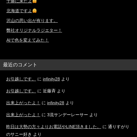
十勝に来たよ
北海道ですよ
沢山の思い出が有ります。
弊社オリジナルラジエター！
AIで色を変えてみた！
最近のコメント
お引越しです。
に
infinity28
より
お引越しです。
に
近藤斉
より
出来上がったよ！
に
infinity28
より
出来上がったよ！
に
3流サンデーレーサー
より
昨日は大勢の方々よりお電話やLINE頂きました。
に
通りすがり
のサニー好き
より