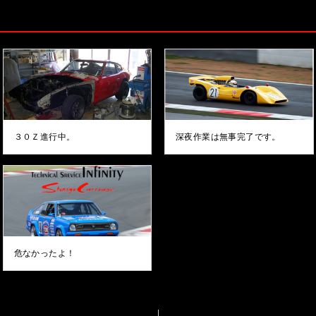
３０Ｚ進行中。
深夜作業は無事完了です。
危なかったよ！