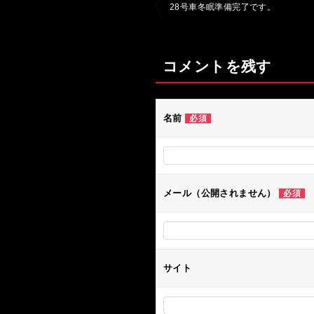
投
28号車冬眠準備完了です。
稿
ナ
コメントを残す
ビ
ゲ
ー
名前
必須
シ
ョ
ン
メール（公開されません）
必須
サイト