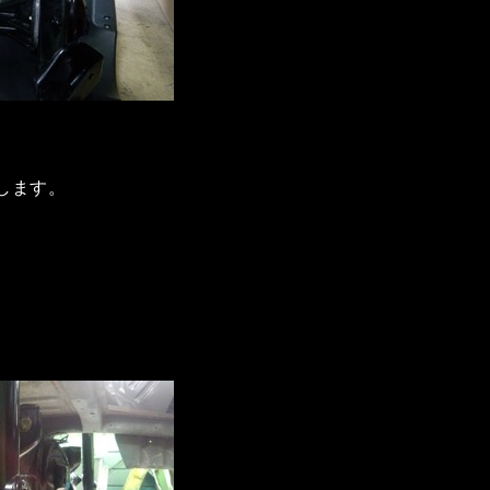
します。
。