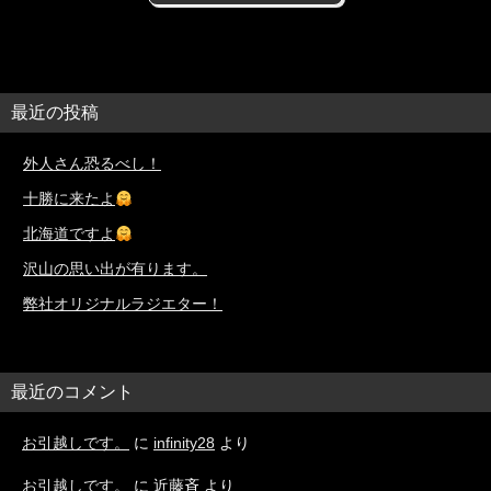
最近の投稿
外人さん恐るべし！
十勝に来たよ
北海道ですよ
沢山の思い出が有ります。
弊社オリジナルラジエター！
最近のコメント
お引越しです。
に
infinity28
より
お引越しです。
に
近藤斉
より