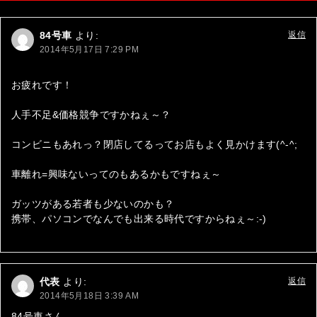
ゲ
84号車
より:
返信
ー
2014年5月17日 7:29 PM
シ
お疲れです！
ョ
ン
人手不足&価格競争ですかねぇ～？
コンビニもあれっ？閉店してるってお店もよく見かけます(^-^;
車離れ=興味ないってのもあるかもですねぇ～
ガッツがある若者も少ないのかも？
携帯、パソコンでなんでも出来る時代ですからねぇ～:-)
代表
より:
返信
2014年5月18日 3:39 AM
84号車さん