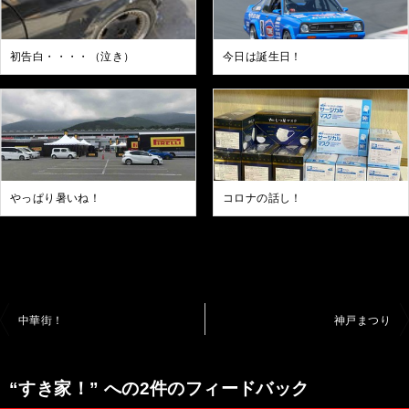
初告白・・・・（泣き）
今日は誕生日！
やっぱり暑いね！
コロナの話し！
投
中華街！
神戸まつり
稿
ナ
“すき家！” への2件のフィードバック
ビ