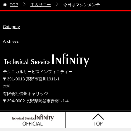
21号車
2026年5月
TOP
ＴＳサニー
今日はマシンメンテ！
28号車
2026年4月
38号車
2026年3月
Category
510セダン
2026年2月
ADVAN
2026年1月
Archives
BRIDEシート
2025年12月
HKS
2025年11月
IDIブレーキパッド
2025年10月
テクニカルサービスインフィニティー
JAF公認レース
2025年9月
〒391-0013 茅野市宮川1911-1
JCCAクラッシックカーレース
2025年8月
本社
有限会社信州キャリッジ
ORC
2025年7月
〒394-0002 長野県岡谷市赤羽1-1-4
other
2025年6月
PLUS ONEオイル
2025年5月
© 2025 テクニカルサービスインフィニティーのブログ
TONE工具
2025年4月