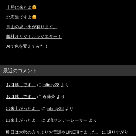
十勝に来たよ
北海道ですよ
沢山の思い出が有ります。
弊社オリジナルラジエター！
AIで色を変えてみた！
最近のコメント
お引越しです。
に
infinity28
より
お引越しです。
に
近藤斉
より
出来上がったよ！
に
infinity28
より
出来上がったよ！
に
3流サンデーレーサー
より
昨日は大勢の方々よりお電話やLINE頂きました。
に
通りすがり