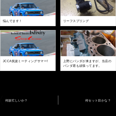
悩んでます！
リーフスプリング
JCCA筑波ミーティングサマー!
上野にパンダが来ますが、当店の
パンダ君も頑張ってます。
投
何故忙しいか？
何セット目かな？
稿