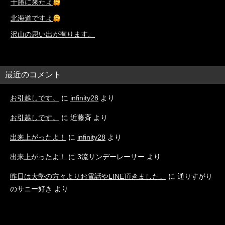
十勝に来たよ
北海道ですよ
沢山の思い出が有ります。
最近のコメント
お引越しです。
に
infinity28
より
お引越しです。
に
近藤斉
より
出来上がったよ！
に
infinity28
より
出来上がったよ！
に
3流サンデーレーサー
より
昨日は大勢の方々よりお電話やLINE頂きました。
に
通りすがり
のサニー好き
より