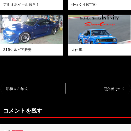
アルミホイール磨き！
ゆっくり(o^^o)
S15シルビア販売
大仕事。
投
昭和６３年式
厄介者その２
稿
ナ
コメントを残す
ビ
ゲ