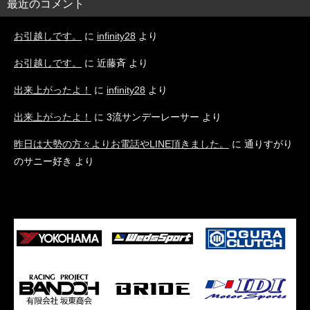
最近のコメント
お引越しです。
に
infinity28
より
お引越しです。
に
近藤斉
より
出来上がったよ！
に
infinity28
より
出来上がったよ！
に
3流サンデーレーサー
より
昨日は大勢の方々よりお電話やLINE頂きました。
に
通りすがり
のサニー好き
より