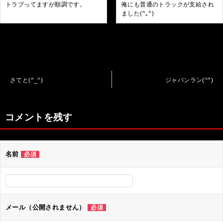
トラブってますが順調です。
俺にも普通のトラックが支給され
ました(^｡^)
投
さてと(^_^)
ジャパンラン(^^)
稿
ナ
コメントを残す
ビ
ゲ
名前
必須
ー
シ
ョ
ン
メール（公開されません）
必須