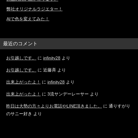
弊社オリジナルラジエター！
AIで色を変えてみた！
最近のコメント
お引越しです。
に
infinity28
より
お引越しです。
に
近藤斉
より
出来上がったよ！
に
infinity28
より
出来上がったよ！
に
3流サンデーレーサー
より
昨日は大勢の方々よりお電話やLINE頂きました。
に
通りすがり
のサニー好き
より