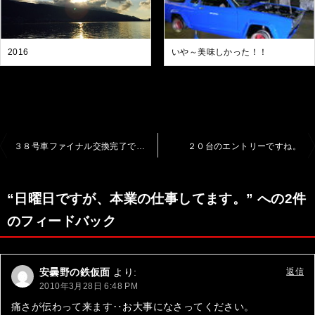
2016
いや～美味しかった！！
投
３８号車ファイナル交換完了です。
２０台のエントリーですね。
稿
ナ
“日曜日ですが、本業の仕事してます。” への2件
ビ
のフィードバック
ゲ
ー
安曇野の鉄仮面
より:
返信
シ
2010年3月28日 6:48 PM
ョ
痛さが伝わって来ます‥お大事になさってください。