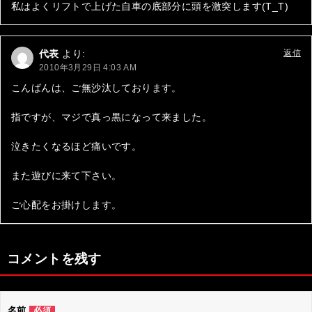
私はよくリフトで上げた自車の底部分に頭を激突します(T_T)
ン
代表
より:
返信
2010年3月29日 4:03 AM
こんばんは、ご無沙汰しております。
指ですが、マジで真っ黒になって来ました。
泣きたくなるほど痛いです。
また遊びに来て下さい。
ご心配をお掛けします。
コメントを残す
名前
必須