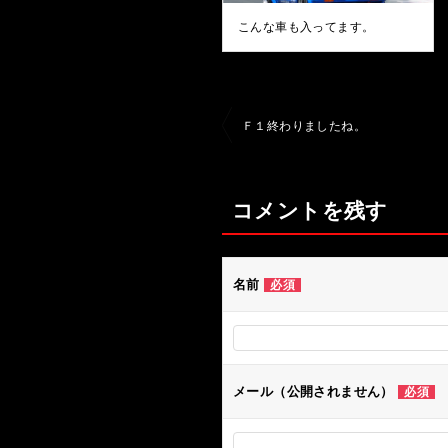
こんな車も入ってます。
投
Ｆ１終わりましたね。
稿
ナ
コメントを残す
ビ
ゲ
ー
名前
必須
シ
ョ
ン
メール（公開されません）
必須