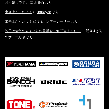
お引越しです。
に
近藤斉
より
出来上がったよ！
に
infinity28
より
出来上がったよ！
に
3流サンデーレーサー
より
昨日は大勢の方々よりお電話やLINE頂きました。
に
通りすがり
のサニー好き
より