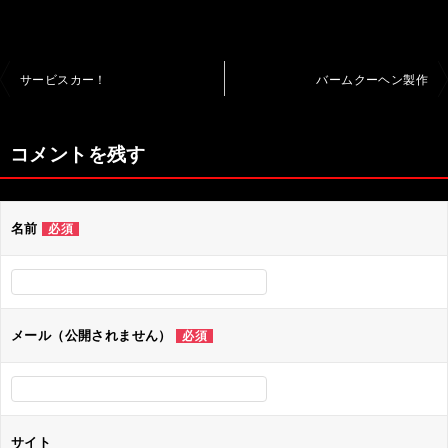
投
サービスカー！
バームクーヘン製作
稿
ナ
コメントを残す
ビ
ゲ
名前
必須
ー
シ
ョ
ン
メール（公開されません）
必須
サイト