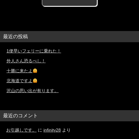
最近の投稿
1便早いフェリーに乗れた！
外人さん恐るべし！
十勝に来たよ
北海道ですよ
沢山の思い出が有ります。
最近のコメント
お引越しです。
に
infinity28
より