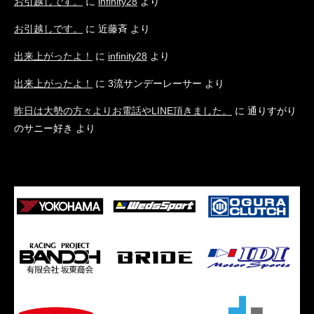
お引越しです。
に
infinity28
より
お引越しです。
に
近藤斉
より
出来上がったよ！
に
infinity28
より
出来上がったよ！
に
3流サンデーレーサー
より
昨日は大勢の方々よりお電話やLINE頂きました。
に
通りすがり
のサニー好き
より