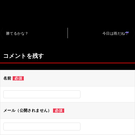
投
勝てるかな？
今日は雨だね
稿
ナ
コメントを残す
ビ
ゲ
名前
必須
ー
シ
ョ
ン
メール（公開されません）
必須