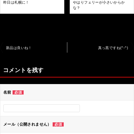
昨日は札幌に！
やはりフェリーが小さいからか
な？
投
新品は良いね！
真っ黒ですね(^-^)
稿
ナ
コメントを残す
ビ
ゲ
名前
必須
ー
シ
ョ
ン
メール（公開されません）
必須