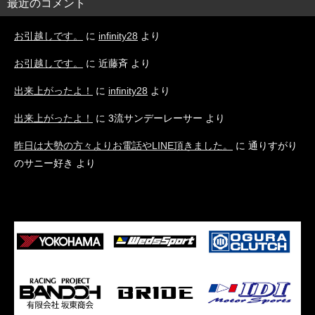
最近のコメント
お引越しです。
に
infinity28
より
お引越しです。
に
近藤斉
より
出来上がったよ！
に
infinity28
より
出来上がったよ！
に
3流サンデーレーサー
より
昨日は大勢の方々よりお電話やLINE頂きました。
に
通りすがり
のサニー好き
より