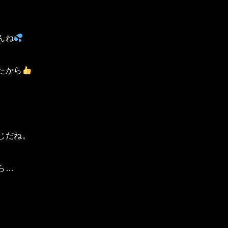
んね
たから
じだね。
ら…