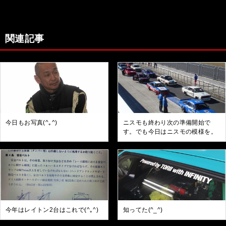
関連記事
今日もお写真(^｡^)
ニスモも終わり次の準備開始で
す。でも今日はニスモの模様を。
今年はレイトン2台はこれで(^｡^)
知ってた(^_^)