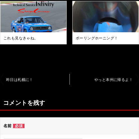
これも見なきゃね。
ボーリングホーニング！
投
昨日は札幌に！
やっと本州に帰るよ！
稿
ナ
コメントを残す
ビ
ゲ
名前
必須
ー
シ