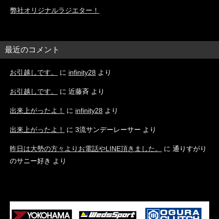
弊社オリジナルラジエター！
最近のコメント
お引越しです。
に
infinity28
より
お引越しです。
に
近藤斉
より
出来上がったよ！
に
infinity28
より
出来上がったよ！
に
3流サンデーレーサー
より
昨日は大勢の方々よりお電話やLINE頂きました。
に
通りすがり
のサニー好き
より