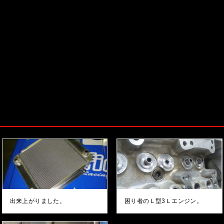
出来上がりました。
困り者のＬ型3Ｌエンジン。