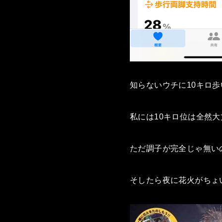
知らないウチに10キロ
私には10キロ位は全然
ただ調子が完全じゃ無い
そしたら夜に花火がちょ