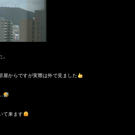
た。
部屋からですが実際は外で見ました
…
いて来ます