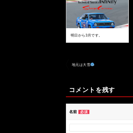
明日から3月です。
投
地元は大雪
稿
ナ
コメントを残す
ビ
ゲ
ー
名前
必須
シ
ョ