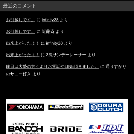
最近のコメント
お引越しです。
に
infinity28
より
お引越しです。
に
近藤斉
より
出来上がったよ！
に
infinity28
より
出来上がったよ！
に
3流サンデーレーサー
より
昨日は大勢の方々よりお電話やLINE頂きました。
に
通りすがり
のサニー好き
より