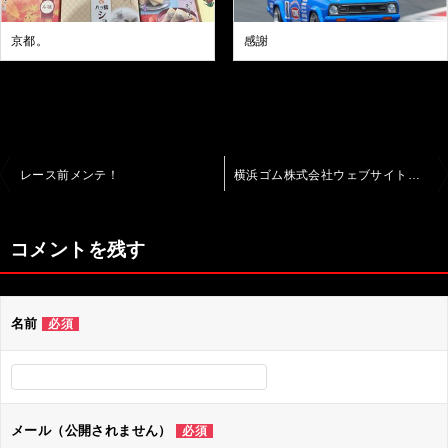
京都。
感謝
投
レース前メンテ！
横浜ゴム株式会社ウェブサイトで紹介されてます。
稿
ナ
コメントを残す
ビ
ゲ
名前
必須
ー
シ
ョ
ン
メール（公開されません）
必須