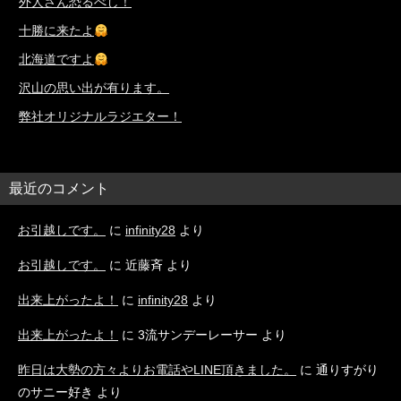
外人さん恐るべし！
十勝に来たよ
北海道ですよ
沢山の思い出が有ります。
弊社オリジナルラジエター！
最近のコメント
お引越しです。
に
infinity28
より
お引越しです。
に
近藤斉
より
出来上がったよ！
に
infinity28
より
出来上がったよ！
に
3流サンデーレーサー
より
昨日は大勢の方々よりお電話やLINE頂きました。
に
通りすがり
のサニー好き
より