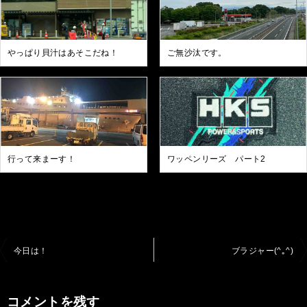
やっぱり貝汁はあそこだね！
ご無沙汰です。
行って来まーす！
ワッペンリーズ パート2
投
今日は！
ブラジャー(^｡^)
稿
ナ
コメントを残す