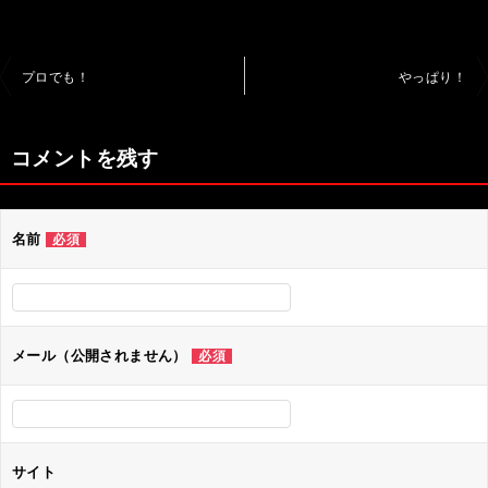
投
プロでも！
やっぱり！
稿
ナ
コメントを残す
ビ
ゲ
名前
必須
ー
シ
ョ
ン
メール（公開されません）
必須
サイト