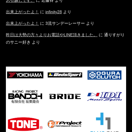
お引越しです。
に
近藤斉
より
出来上がったよ！
に
infinity28
より
出来上がったよ！
に
3流サンデーレーサー
より
昨日は大勢の方々よりお電話やLINE頂きました。
に
通りすがり
のサニー好き
より