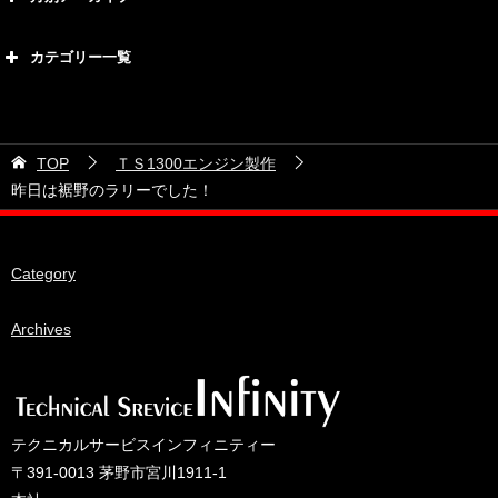
2026年8月
カテゴリー一覧
2026年7月
カテゴリー
2026年6月
21号車
2026年5月
TOP
ＴＳ1300エンジン製作
28号車
2026年4月
昨日は裾野のラリーでした！
38号車
2026年3月
510セダン
2026年2月
Category
ADVAN
2026年1月
BRIDEシート
Archives
2025年12月
HKS
2025年11月
IDIブレーキパッド
2025年10月
JAF公認レース
2025年9月
テクニカルサービスインフィニティー
JCCAクラッシックカーレース
2025年8月
〒391-0013 茅野市宮川1911-1