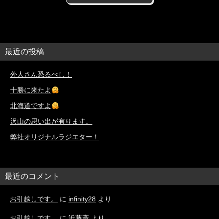
最近の投稿
外人さん恐るべし！
十勝に来たよ
北海道ですよ
沢山の思い出が有ります。
弊社オリジナルラジエター！
最近のコメント
お引越しです。
に
infinity28
より
お引越しです。
に
近藤斉
より