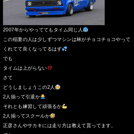
2007年からやっててもタイム同じ人
この稲妻の人は少しずつマシンは林がチョコチョコやって
くれてて良くなってるはず
でも
タイムは上がらない
さて
どうしましょうこの2人
2人揃って引退か
それとも練習して頑張るか
2人揃ってスクールか
正彦さんやサカキには走り方は教えて貰ってます。