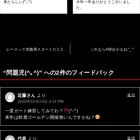
来たらしい(^｡^)
今年一年ありがとうございまし
た。
投
レースって赤旗再スタートだと2ヒート目は荒れるね！
これなら4秒台かもね^_^
稿
ナ
“問題児(^｡^)” への2件のフィードバック
ビ
ゲ
近藤さん
より:
返信
ー
2020年10月23日 3:14 PM
シ
一度カート練習してみてわ？
(^-^)
来年は鈴鹿ゴールデン開催無いんですかね？
ョ
ン
代表
より:
返信