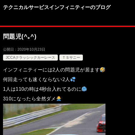
テクニカルサービスインフィニティーのブログ
問題児(^｡^)
公開日：
2020年10月23日
JCCAクラッシックカーレース
ＴＳサニー
インフィニティーには2人の問題児が居ます
何回走っても速くならない2人
1人は110の時は4秒台入れてるのに
310になったら全然ダメ