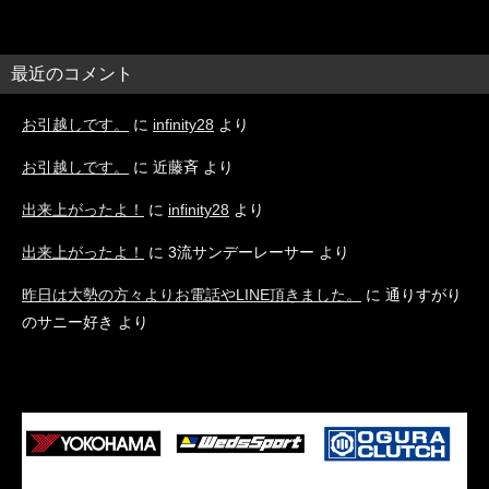
最近のコメント
お引越しです。
に
infinity28
より
お引越しです。
に
近藤斉
より
出来上がったよ！
に
infinity28
より
出来上がったよ！
に
3流サンデーレーサー
より
昨日は大勢の方々よりお電話やLINE頂きました。
に
通りすがり
のサニー好き
より