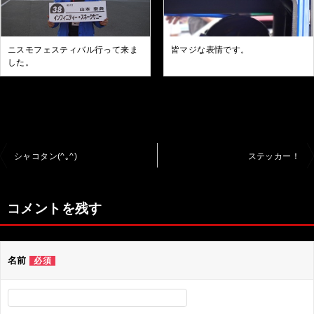
ニスモフェスティバル行って来ま
皆マジな表情です。
した。
投
シャコタン(^｡^)
ステッカー！
稿
ナ
コメントを残す
ビ
ゲ
名前
必須
ー
シ
ョ