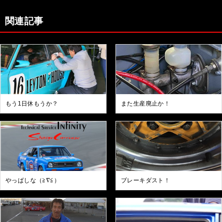
関連記事
もう1日休もうか？
また生産廃止か！
やっぱしな（≧∇≦）
ブレーキダスト！