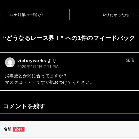
投
コロナ対策の一環で！
やりたかったね！
稿
ナ
“どうなるレース界！” への1件のフィードバック
ビ
ゲ
victoryworks
より:
返信
ー
2020年4月2日 2:11 PM
シ
消毒液とか間に合ってますか？
マスクは・・・ですが気おつけてください。
ョ
ン
コメントを残す
名前
必須