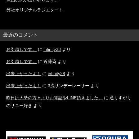
沢山の思い出が有ります。
弊社オリジナルラジエター！
最近のコメント
お引越しです。
に
infinity28
より
お引越しです。
に
近藤斉
より
出来上がったよ！
に
infinity28
より
出来上がったよ！
に
3流サンデーレーサー
より
昨日は大勢の方々よりお電話やLINE頂きました。
に
通りすがり
のサニー好き
より