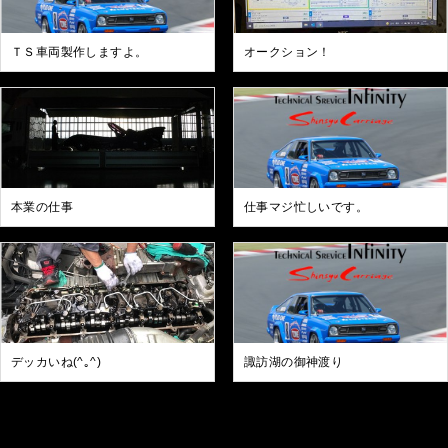
ＴＳ車両製作しますよ。
オークション！
本業の仕事
仕事マジ忙しいです。
デッカいね(^｡^)
諏訪湖の御神渡り