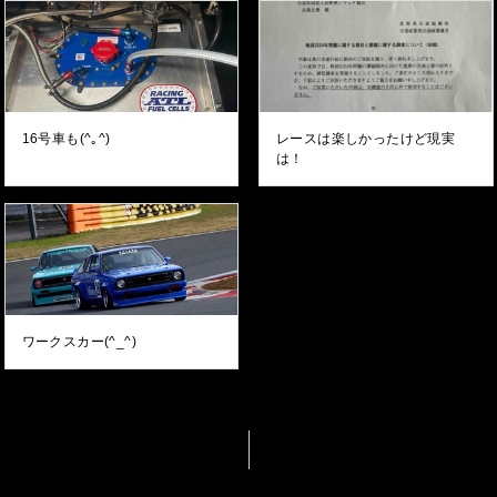
16号車も(^｡^)
レースは楽しかったけど現実
は！
ワークスカー(^_^)