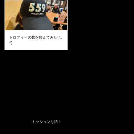
トロフィーの数を数えてみた(^｡
^)
ミッションな話！