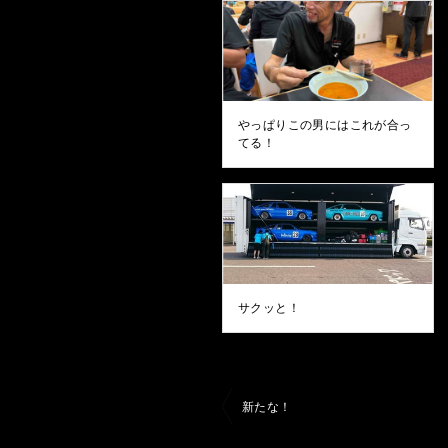
やっぱりこの男にはこれが合っ
てる！
サクッと！
投
新たな！
稿