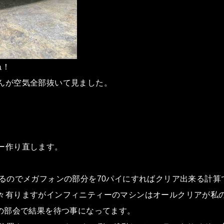
ね！
んが空気全部抜いて見ました。
ー作り直します。
有るのでメガフォンの部分を70パイにすればクリア出来る計算
々有りますがインフィニティーのマシンはオールクリアが私
部の部会で結果を待つ事になってます。