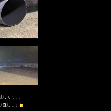
触してます。
り直します