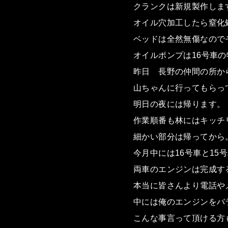
クランクは新規製作しま
オイル穴加工したら窒化
ベッドは全然無傷なので
オイルポンプは16号車
昨日 長野の仲間の所か
山ちゃんに行ってもらって(
明日の夜には帰ります。
作業順番も林にはキッチ
細かい部分は帰ってから
今月中には16号車と15
両車のエンジンは完成す
本当に皆さんより電話や
中には俺のエンジンをバ
こんな事言って頂ける方