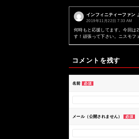
ゲ
ー
インフィニティーファン
2019年11月22日 7:33 AM
シ
何時もと応援してます。今回は
ョ
す！頑張って下さい。ニスモフ
ン
コメントを残す
名前
必須
メール（公開されません）
必須