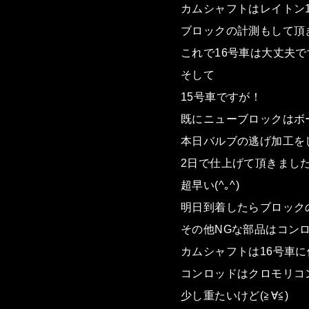
カムシャフトはレイトン
ブロックの計測もして頂き
これで16号車は大丈夫です(
そして
15号車ですが！
既にニューブロックはボ
本日バルブの逃げ加工を
2日で仕上げて頂きまし
超早い(^｡^)
明日到着したらブロック
その他NGな部品はコン
カムシャフトは16号車
コンロッドはクロモリコ
少し重たいけど(≧∀≦)