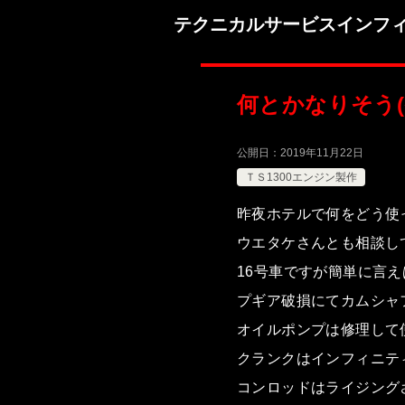
テクニカルサービスインフ
何とかなりそう(^
公開日：
2019年11月22日
ＴＳ1300エンジン製作
昨夜ホテルで何をどう使
ウエタケさんとも相談し
16号車ですが簡単に言
プギア破損にてカムシャ
オイルポンプは修理して
クランクはインフィニテ
コンロッドはライジング