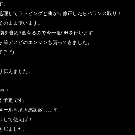
す。
処理してラッピングと曲がり修正したらバランス取り！
そのまま使います。
の物を含め3個有るので今一度OHを行います。
ら前デスビのエンジンも貰ってきました。
^｡^)
リ伝えました。
。
号車！
る予定です。
メールを頂き感謝致します。
ラして使えば！
も居ました。