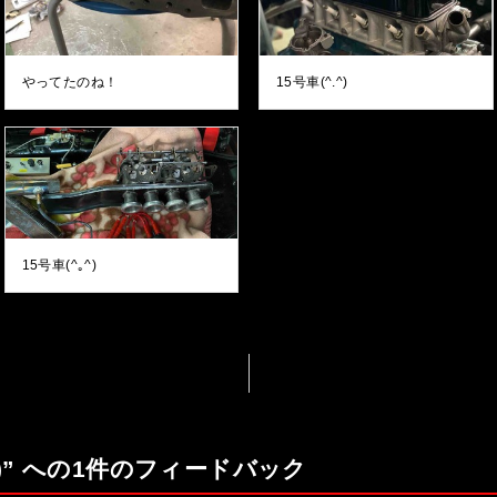
やってたのね！
15号車(^.^)
15号車(^｡^)
^)” への1件のフィードバック