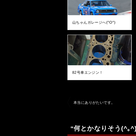
山ちゃんガレージへ(^O^)
82号車エンジン！
投
本当にありがたいです。
稿
ナ
“何とかなりそう(^｡
ビ