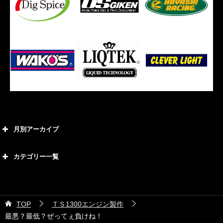
月別アーカイブ
2026年8月
カテゴリー一覧
2026年7月
カテゴリー
2026年6月
21号車
2026年5月
TOP
ＴＳ1300エンジン製作
28号車
2026年4月
最悪？最低？ぜってぇ負けね！