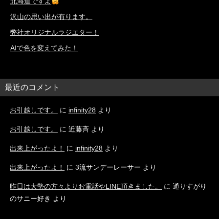
北海道ですよ
沢山の思い出が有ります。
弊社オリジナルラジエター！
AIで色を変えてみた！
最近のコメント
お引越しです。
に
infinity28
より
お引越しです。
に
近藤斉
より
出来上がったよ！
に
infinity28
より
出来上がったよ！
に
3流サンデーレーサー
より
昨日は大勢の方々よりお電話やLINE頂きました。
に
通りすがり
のサニー好き
より