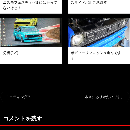
ニスモフェスティバルには行って
スライドバルブ系調整
ないけど！
分析(^｡^)
ボディーリフレッシュ進んでま
す。
投
ミーティング？
本当にありがたいです。
稿
ナ
コメントを残す
ビ