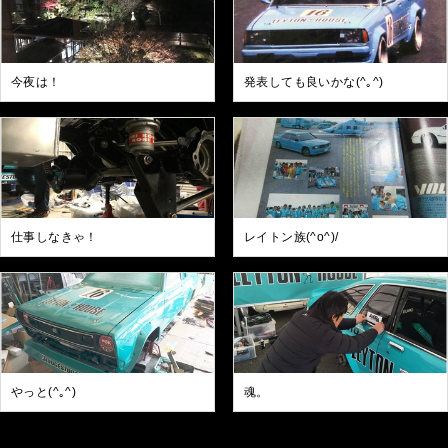
今夜は！
発表しても良いかな(^｡^)
仕事しなきゃ！
レイトン族(^o^)/
やっと(^｡^)
魂。