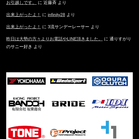
お引越しです。
に
近藤斉
より
出来上がったよ！
に
infinity28
より
出来上がったよ！
に
3流サンデーレーサー
より
昨日は大勢の方々よりお電話やLINE頂きました。
に
通りすがり
のサニー好き
より