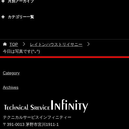
月別アーカイブ
2026年8月
カテゴリー一覧
2026年7月
カテゴリー
2026年6月
21号車
2026年5月
TOP
レイトンハウストリイサニー
28号車
2026年4月
今日は写真です(^｡^)
38号車
2026年3月
510セダン
2026年2月
Category
ADVAN
2026年1月
BRIDEシート
Archives
2025年12月
HKS
2025年11月
IDIブレーキパッド
2025年10月
JAF公認レース
2025年9月
テクニカルサービスインフィニティー
JCCAクラッシックカーレース
2025年8月
〒391-0013 茅野市宮川1911-1