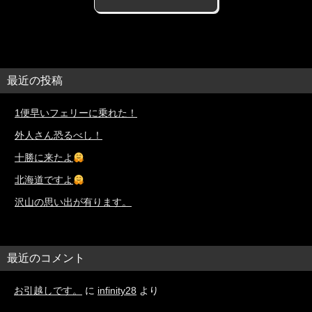
最近の投稿
1便早いフェリーに乗れた！
外人さん恐るべし！
十勝に来たよ
北海道ですよ
沢山の思い出が有ります。
最近のコメント
お引越しです。
に
infinity28
より