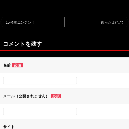
投
15号車エンジン！
送ったよ(^｡^)
稿
ナ
コメントを残す
ビ
ゲ
名前
必須
ー
シ
ョ
ン
メール（公開されません）
必須
サイト