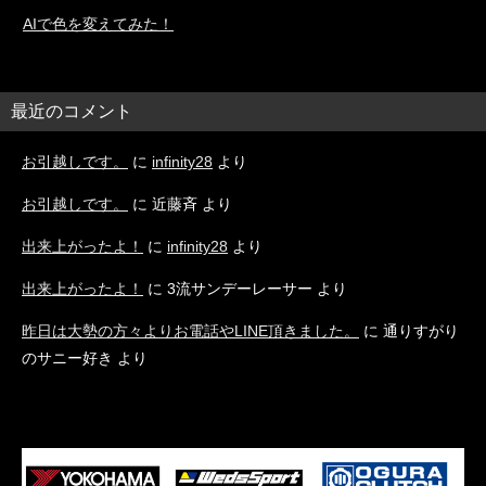
AIで色を変えてみた！
最近のコメント
お引越しです。
に
infinity28
より
お引越しです。
に
近藤斉
より
出来上がったよ！
に
infinity28
より
出来上がったよ！
に
3流サンデーレーサー
より
昨日は大勢の方々よりお電話やLINE頂きました。
に
通りすがり
のサニー好き
より