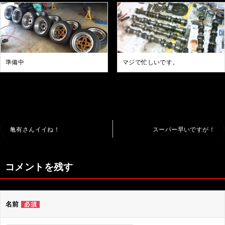
準備中
マジで忙しいです。
投
亀有さんイイね！
スーパー早いですが！
稿
ナ
コメントを残す
ビ
ゲ
名前
必須
ー
シ