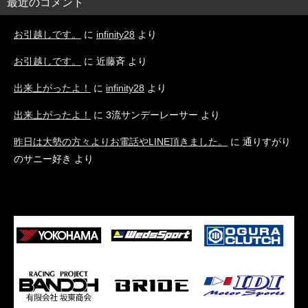
最近のコメント
お引越しです。
に
infinity28
より
お引越しです。
に
近藤斉
より
出来上がったよ！
に
infinity28
より
出来上がったよ！
に
3流サンデーレーサー
より
昨日は大勢の方々よりお電話やLINE頂きました。
に
通りすがり
のサニー好き
より