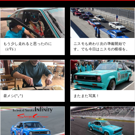
もう少し走れると思ったのに
ニスモも終わり次の準備開始で
（≧∇≦）
す。でも今日はニスモの模様を。
昼メシ(^｡^)
またまた写真！