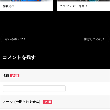
神頼み？
ニスフェス16号車！
投
老いるポンプ！
伸ばしてみた！
稿
ナ
コメントを残す
ビ
ゲ
名前
必須
ー
シ
ョ
ン
メール（公開されません）
必須