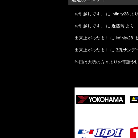
お引越しです。
に
infinity28
よ
お引越しです。
に
近藤斉
より
出来上がったよ！
に
infinity28
よ
出来上がったよ！
に
3流サンデ
昨日は大勢の方々よりお電話やL