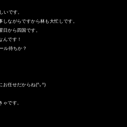
らしいです。
事しながらですから林も大忙しです。
曜日から四国です。
なんです！
シール待ちか？
お任せだからね(^｡^)
きゃです。