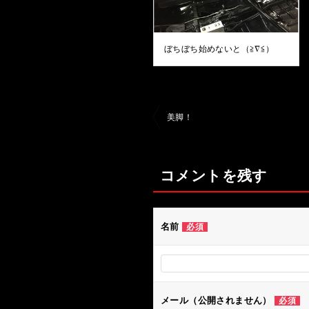
ぼちぼち始めないと（≧∇≦）
投
美脚！
稿
ナ
コメントを残す
ビ
ゲ
ー
名前
必須
シ
ョ
ン
メール（公開されません）
必須