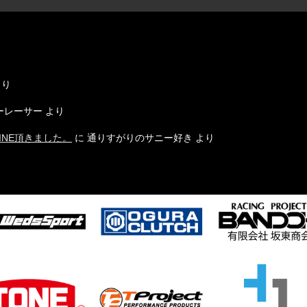
り
り
ーレーサー
より
INE頂きました。
に
通りすがりのサニー好き
より