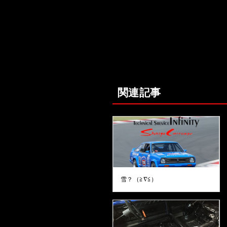
関連記事
雪？（≧∇≦）