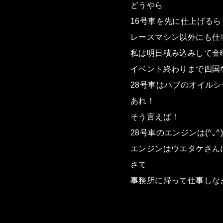
どうやら
16号車を先に仕上げる
レースマシン以外にも仕
私は明日積み込みして金
イベント終わりまで四国
28号車はハブのオイル
あれ！
そう言えば！
28号車のエンジンは(^｡^)
エンジンはウエタケさんに
さて
事務所に帰って仕事しな