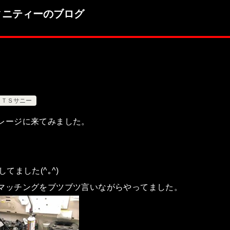
ィニティーのブログ
ＴＳサニー
レージに来てみました。
てました(^｡^)
マッチングをブツブツ言いながらやってました。