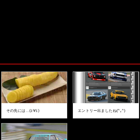
その先には…(≧∀≦)
エントリー出ましたね(^｡^)